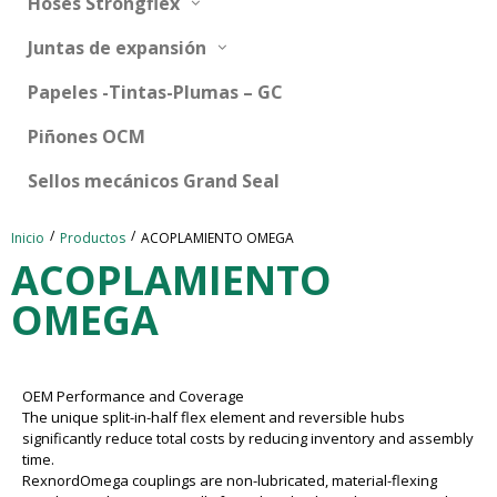
Hoses Strongflex
Juntas de expansión
Papeles -Tintas-Plumas – GC
Piñones OCM
Sellos mecánicos Grand Seal
/
/
Inicio
Productos
ACOPLAMIENTO OMEGA
ACOPLAMIENTO
OMEGA
OEM Performance and Coverage
The unique split-in-half flex element and reversible hubs
significantly reduce total costs by reducing inventory and assembly
time.
RexnordOmega couplings are non-lubricated, material-flexing